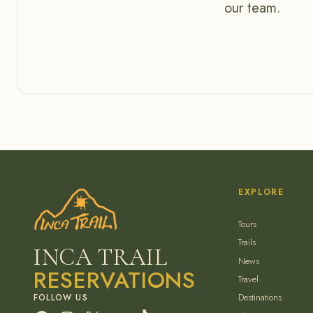
our team.
EXPLORE
Tours
Trails
INCA TRAIL
News
RESERVATIONS
Travel
Destinations