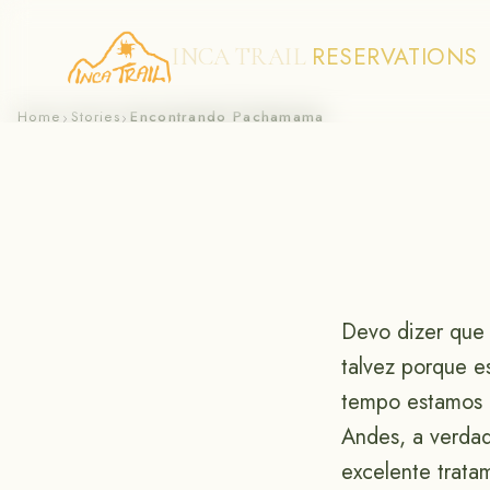
RESERVATIONS
INCA TRAIL
Skip
Home
Stories
Encontrando Pachamama
›
›
to
content
Devo dizer que 
talvez porque e
tempo estamos 
Andes, a verdad
excelente trata