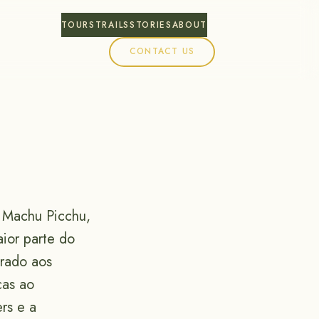
TOURS
TRAILS
STORIES
ABOUT
CONTACT US
© Machu Picchu,
aior parte do
rado aos
cas ao
rs e a