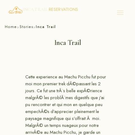
RESERVATIONS
INCA TRAIL
Skip
Home
Stories
Inca Trail
›
›
to
content
Inca Trail
Cette experience au Machu Picchu fut pour
moi mon premier trek dÃ©passant les 2
jours. Ce fut une trÃ¨s belle expÃ©rience
malgrÃ© les problÃ¨mes digestifs que j’ai
pu rencontrer et qui mon en quelque peu
empechÃ©s d’apprecier pleinement le
paysage magnifique qui s’offrait Ã moi.
MalgrÃ© un temps nuageux pour notre
arrivÃ©e au Machu Picchu, je garde un