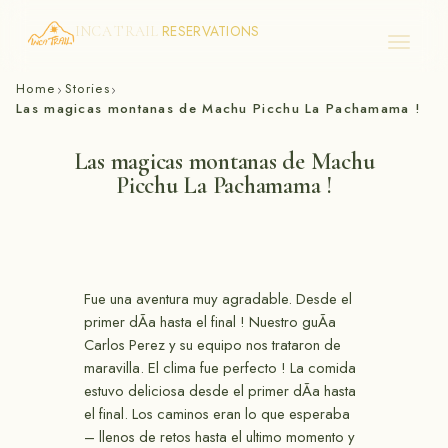
RESERVATIONS
INCA TRAIL
Skip
Home
Stories
›
›
to
Las magicas montanas de Machu Picchu La Pachamama !
content
Las magicas montanas de Machu
Picchu La Pachamama !
Fue una aventura muy agradable. Desde el
primer dÃ­a hasta el final ! Nuestro guÃ­a
Carlos Perez y su equipo nos trataron de
maravilla. El clima fue perfecto ! La comida
estuvo deliciosa desde el primer dÃ­a hasta
el final. Los caminos eran lo que esperaba
– llenos de retos hasta el ultimo momento y