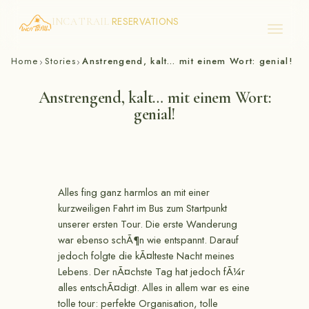
RESERVATIONS
INCA TRAIL
Skip
Home
Stories
Anstrengend, kalt… mit einem Wort: genial!
›
›
to
content
Anstrengend, kalt… mit einem Wort:
genial!
Alles fing ganz harmlos an mit einer
kurzweiligen Fahrt im Bus zum Startpunkt
unserer ersten Tour. Die erste Wanderung
war ebenso schÃ¶n wie entspannt. Darauf
jedoch folgte die kÃ¤lteste Nacht meines
Lebens. Der nÃ¤chste Tag hat jedoch fÃ¼r
alles entschÃ¤digt. Alles in allem war es eine
tolle tour: perfekte Organisation, tolle