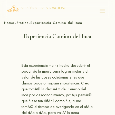
RESERVATIONS
INCA TRAIL
Skip
Home
Stories
Experiencia Camino del Inca
›
›
to
content
Experiencia Camino del Inca
Esta experiencia me ha hecho descubrir el
poder de la mente para lograr metas y el
valor de las cosas cotidianas a las que
damos poca o ninguna importancia. Creo
que tomÃ© la decisiÃ³n del Camino del
Inca por desconocimiento, jamÃ¡s pensÃ©
que fuese tan difÃ­cil como fue, ni me
tomÃ© el tiempo de averiguarlo en el afÃ¡n
del dÃ­a a dÃ­a, pero valiÃ³ la pena.