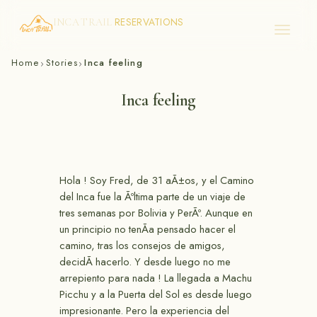
RESERVATIONS
INCA TRAIL
Skip
Home
Stories
Inca feeling
›
›
to
content
Inca feeling
Hola ! Soy Fred, de 31 aÃ±os, y el Camino
del Inca fue la Ãºltima parte de un viaje de
tres semanas por Bolivia y PerÃº. Aunque en
un principio no tenÃ­a pensado hacer el
camino, tras los consejos de amigos,
decidÃ­ hacerlo. Y desde luego no me
arrepiento para nada ! La llegada a Machu
Picchu y a la Puerta del Sol es desde luego
impresionante. Pero la experiencia del