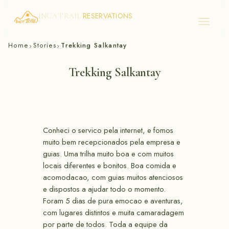
RESERVATIONS
INCA TRAIL
Skip
Home
Stories
Trekking Salkantay
›
›
to
content
Trekking Salkantay
Conheci o servico pela internet, e fomos
muito bem recepcionados pela empresa e
guias. Uma trilha muito boa e com muitos
locais diferentes e bonitos. Boa comida e
acomodacao, com guias muitos atenciosos
e dispostos a ajudar todo o momento.
Foram 5 dias de pura emocao e aventuras,
com lugares distintos e muita camaradagem
por parte de todos. Toda a equipe da